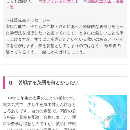
しても活躍中。 ⇒
オフィシャルサイト
⇒
後藤武士先生 著書
一覧
～後藤先生メッセージ～
実現可能で、子どもの性格・適正にあった経験的な裏付けをもっ
た学習法を指導したいと思っています。ときには厳しいことも申
し上げますが、すでにご定評いただいている救いのあるアドバイ
スを心がけます。夢を妄想としてしまうのではなく、 数年後の
姿とできるよう、一緒にがんばりましょう。
Ｑ. 苦戦する英語を何とかしたい
中学３年生の次男のことで相談です。
次男気質で、少し生意気で甘えん坊なと
ころありです。自分の希望で、関西の公
立中高一貫校を受験、合格しました。理
科や数学は得意なのですが、英語に苦戦