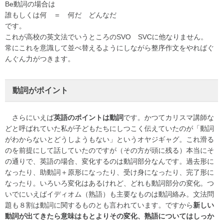
Be動詞の場合は
誰もしくは何 ＝ 何だ どんなだ
です。
これが高校の英文法でいうところのSVO SVCに他なりません。
常にこれを意識して並べ替えるようにしながら整序作文をやればぐ
んぐん力がつきます。
動詞がポイント
さらにいえば
英語のポイントは動詞
です。かつてカリスマ講師な
どと呼ばれていた私が子どもたちにしつこく伝えていたのが「動詞
がわからないとどうしようもない」というオヤジギャグ。これ滑る
のを前提にして話していたのですが（その方が頭に残る）本当にそ
の通りで、英語の場合、変化するのは動詞部分なんです。過去形に
なったり、助動詞＋原形になったり、受け身になったり、完了形に
なったり。いろいろ変化はあるけれど、どれも動詞部分の変化。つ
いでにいえばイディオム（熟語）も主要なものは動詞絡み。文法問
題も８割は動詞に関するものとも言われています。ですから
新しい
動詞が出てきたら意味はもとよりその変化、熟語についてはしっか