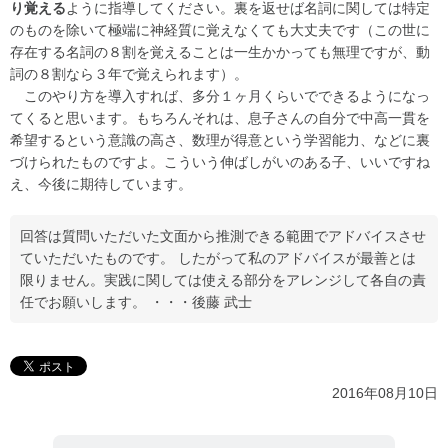
り覚える
ように指導してください。裏を返せば名詞に関しては特定
のものを除いて極端に神経質に覚えなくても大丈夫です（この世に
存在する名詞の８割を覚えることは一生かかっても無理ですが、動
詞の８割なら３年で覚えられます）。
このやり方を導入すれば、多分１ヶ月くらいでできるようになっ
てくると思います。もちろんそれは、息子さんの自分で中高一貫を
希望するという意識の高さ、数理が得意という学習能力、などに裏
づけられたものですよ。こういう伸ばしがいのある子、いいですね
え、今後に期待しています。
回答は質問いただいた文面から推測できる範囲でアドバイスさせ
ていただいたものです。 したがって私のアドバイスが最善とは
限りません。実践に関しては使える部分をアレンジして各自の責
任でお願いします。 ・・・後藤 武士
2016年08月10日