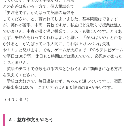
しています。中２の２学期から、平均点
との点差は広がる一方で、個人懇談会で
「要注意です。がんばって英語の勉強を
してください」と、言われてしまいました。基本問題はできます
が、英作が苦手。中高一貫校ですが、私立ほど先取りで授業は進ん
でいません。中身が濃く深い授業で、テストも難しいです。とりあ
えず、平均点を取ってくれればよいと思い、「がんばりや」と声を
かけると「がんばっている人間に、これ以上ガンバレは失礼
や！！」と怒ります。でも、ゲームが大好きで、PCやテレビゲーム
で平日は30分弱、休日も１時間ほどは遊んでいて、必死さがまった
く見えません。
英語のテストで点数を取る方法とひねくれずに前向きになる方法
を教えてください。
学校は大好きで、毎日遅刻せず、ちゃんと通っていますし、宿題
の提出率は100％、クオリティはＡＢＣ評価のＢ+が多いです。
（ＨＮ：タサ）
Ａ．整序作文をやろう