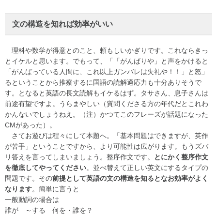
文の構造を知れば効率がいい
理科や数学が得意とのこと、頼もしいかぎりです。これならきっ
とイケルと思います。でもって、「「がんばりや」と声をかけると
「がんばっている人間に、これ以上ガンバレは失礼や！！」と怒」
るということから推察するに国語の読解適応力も十分ありそうで
す。となると英語の長文読解もイケるはず。タサさん、息子さんは
前途有望ですよ。うらまやしい（質問くださる方の年代だとこれわ
かんないでしょうねえ。（注）かつてこのフレーズが話題になった
CMがあった）。
さてお遊びは程々にして本題へ。「基本問題はできますが、英作
が苦手」ということですから、より可能性は広がります。もうズバ
リ答えを言ってしまいましょう。整序作文です。
とにかく整序作文
を徹底してやってください
。並べ替えて正しい英文にするタイプの
問題です。その
前提として英語の文の構造を知るとなお効率がよく
なります
。簡単に言うと
一般動詞の場合は
誰が ～する 何を・誰を？