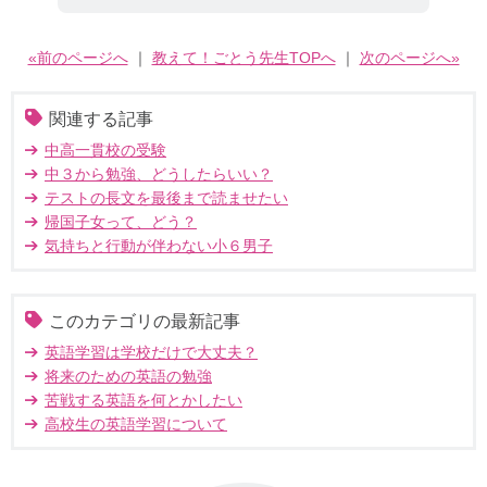
«前のページへ
｜
教えて！ごとう先生TOPへ
｜
次のページへ»
関連する記事
中高一貫校の受験
中３から勉強、どうしたらいい？
テストの長文を最後まで読ませたい
帰国子女って、どう？
気持ちと行動が伴わない小６男子
このカテゴリの最新記事
英語学習は学校だけで大丈夫？
将来のための英語の勉強
苦戦する英語を何とかしたい
高校生の英語学習について