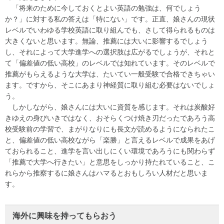
「将来のために今しておくとよい英語の勉強は、何でしょう
か？」に対する私の答えは「特にない」です。正直、娘さんの現状
レベルでいわゆる学校英語に取り組んでも、さして得られるものは
大きくないと思います。無論、推薦には大いに影響するでしょう
し、それによって大学進学への選択肢は広がるでしょうが、それと
て「偏差値の低い高校」のレベルでは知れています。そのレベルで
推薦がもらえるような大学は、たいてい一般受験で合格できちゃい
ます。ですから、そこにあまり神経質に取り組む必要はないでしょ
う。
しかしながら、娘さんには大いに資質を感じます。それは炭酸好
きゆえの身びいきではなく、おそらくつけ焼き刃だったであろう高
校受験前の学習で、まがりなりにも長文が読めるようになられたこ
と、偏差値の低い高校ながら「楽勝」と言えるレベルで成果をあげ
ておられること、進学を言い出しにくい環境であろうにも関わらず
「推薦で大学へ行きたい」と意思をしっかり持たれていること、こ
れらから推察するに娘さんはハマるとおもしろい人材だと思いま
す。
海外に興味を持ってもらおう