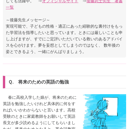
しても活躍中。 ⇒
オフィシャルサイト
⇒
後藤武士先生 著書
一覧
～後藤先生メッセージ～
実現可能で、子どもの性格・適正にあった経験的な裏付けをもっ
た学習法を指導したいと思っています。ときには厳しいことも申
し上げますが、すでにご定評いただいている救いのあるアドバイ
スを心がけます。夢を妄想としてしまうのではなく、 数年後の
姿とできるよう、一緒にがんばりましょう。
Ｑ. 将来のための英語の勉強
春に高校入学した娘が、将来のために
英語を勉強したいけれど具体的に何をす
ればいいかわからないと言います。高校
受験のときに家庭教師をお願いして英語
長文が多少読めるようにしてもらいまし