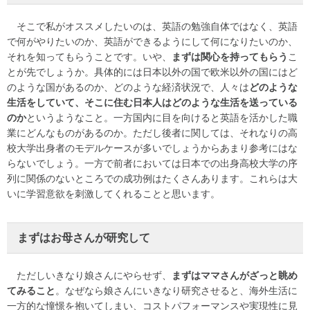
そこで私がオススメしたいのは、英語の勉強自体ではなく、英語
で何がやりたいのか、英語ができるようにして何になりたいのか、
それを知ってもらうことです。いや、
まずは関心を持ってもらう
こ
とが先でしょうか。具体的には日本以外の国で欧米以外の国にはど
のような国があるのか、どのような経済状況で、人々は
どのような
生活をしていて、そこに住む日本人はどのような生活を送っている
のか
というようなこと。一方国内に目を向けると英語を活かした職
業にどんなものがあるのか。ただし後者に関しては、それなりの高
校大学出身者のモデルケースが多いでしょうからあまり参考にはな
らないでしょう。一方で前者においては日本での出身高校大学の序
列に関係のないところでの成功例はたくさんあります。これらは大
いに学習意欲を刺激してくれることと思います。
まずはお母さんが研究して
ただしいきなり娘さんにやらせず、
まずはママさんがざっと眺め
てみること
。なぜなら娘さんにいきなり研究させると、海外生活に
一方的な憧憬を抱いてしまい、コストパフォーマンスや実現性に見