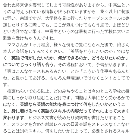
合わぬ将来像を妄想してしまう可能性がありますから。中高生とい
うのは与えられている情報が限られていますから、我々以上に刺激
に弱い。余談ですが、大学祭を見に行ったりオープンスクールに参
加したりするに際しても、ここが気をつけてもらう点で、よほどひ
どい内容でない限り、中高生というのは最初に行った学校に大いに
刺激を受けちゃうんですね。
ママさんが１ヶ月程度、様々な例をご覧になられた後で、娘さん
本人と会話をしてみてください。「英語をどうしたいのか」ではな
く
「英語で何がしたいのか、何ができるのか、どうなりたいのか」
についてじっくり語り合う
。その過程において、予習が活きます。
「実はこんなケースもあるみたい」とか「こういう仕事もあるんだ
ね」と提示してあげる。もちろん無理強いではなくヒントとしてで
す。
推薦ねらいである以上、どのみちやることは今のところ学校の授
業にしっかり取り組むことだけです。問題は大学にどう受かるかで
はなく、
英語なら英語の能力を身につけて何をしたいか
というこ
と。身に着けるべく英語のスキルの内容だってそれによって大きく
変わります
。ビジネス文書が読めたり契約書が書けたりすること
と、スラングを含めた雑談レベルの日常会話をストレスなくこなせ
ることは別のスキル。何をしたいかによって、必要とされるスキル