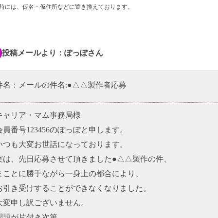
時には、仮名・仮住所などに置き換えております。
投稿メールより：ぽっぽさん
件名：メールの件名:●△△製作者応募
キャリア・マム事務局様
会員番号123456のぽっぽと申します。
いつも大変お世話になっております。
実は、先日応募させて頂きました●△△製作の件、
まことに勝手ながら一身上の都合により、
お引き受けすることができなくなりました。
大変申し訳ございません。
問題が片付き次第、