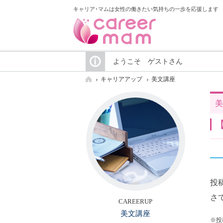
キャリア･マムは女性の働きたい気持ちの一歩を応援します
ようこそ ゲストさん
キャリアアップ
美文講座
美
投
さ
CAREERUP
美文講座
※投