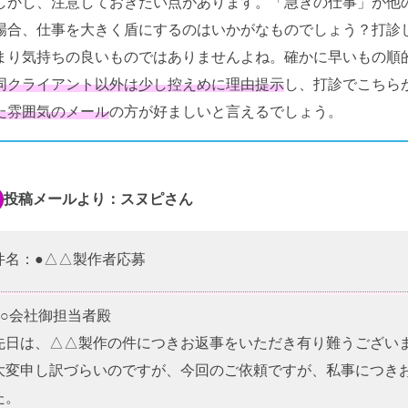
しかし、注意しておきたい点があります。「急ぎの仕事」が他
場合、仕事を大きく盾にするのはいかがなものでしょう？打診
まり気持ちの良いものではありませんよね。確かに早いもの順
同クライアント以外は少し控えめに理由提示
し、打診でこちら
た雰囲気のメール
の方が好ましいと言えるでしょう。
投稿メールより：スヌピさん
件名：●△△製作者応募
○○会社御担当者殿
先日は、△△製作の件につきお返事をいただき有り難うござい
大変申し訳づらいのですが、今回のご依頼ですが、私事につき
た。