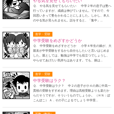
やる気を見せてもらいたい
Ｑ. やる気を見せてもらいたい 中学２年の息子は塾へ
行っていますが、成績は伸びていません。ですので、今
回思いきって塾をかわることにしました。しかし、本人
のやる気が見られません。話をすると、「集中」...
進学・受験
中学受験をめざすかどうか
Ｑ. 中学受験をめざすかどうか 小学４年生の娘が、大
親友が中学受験をするから自分もしたいと言いはじめま
した。親としては、勉強は中学でも役立つでしょうし、
やらせてあげたい気持ちはあります。でも、娘は...
進学・受験
中学受験はラク？
Ｑ. 中学受験はラク？ 中２の息子が小４の弟に中高一
貫校の受験をすすめます。理由は高校受験よりも楽だか
らだそうですが、そういうものでしょうか。 （ＨＮ：ぽ
こんぽこ） Ａ．その子によるでしょう 中学受...