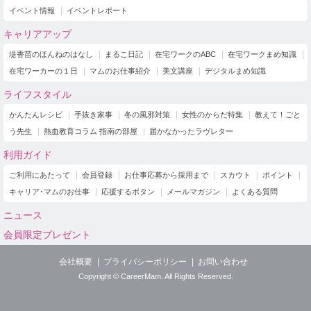
イベント情報
イベントレポート
キャリアアップ
堤香苗のほんねのはなし
まるこ日記
在宅ワークのABC
在宅ワークまめ知識
在宅ワーカーの１日
マムのお仕事紹介
美文講座
デジタルまめ知識
ライフスタイル
かんたんレシピ
手抜き家事
冬の風邪対策
女性のからだ特集
教えて！ごと
う先生
熱血教育コラム 指南の部屋
届かなかったラヴレター
利用ガイド
ご利用にあたって
会員登録
お仕事応募から採用まで
スカウト
ポイント
キャリア･マムのお仕事
応援するボタン
メールマガジン
よくある質問
ニュース
会員限定プレゼント
会社概要
プライバシーポリシー
お問い合わせ
Copyright © CareerMam. All Rights Reserved.