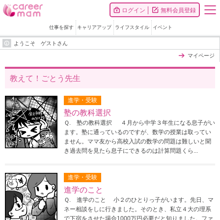
ログイン
無料会員登録
仕事を探す
キャリアアップ
ライフスタイル
イベント
ようこそ ゲストさん
マイページ
教えて！ごとう先生
進学・受験
塾の教科選択
Ｑ. 塾の教科選択 ４月から中学３年生になる息子がい
ます。塾に通っているのですが、数学の授業は取ってい
ません。ママ友から高校入試の数学の問題は難しいと聞
き過去問を見たら息子にできるのは計算問題くら...
進学・受験
進学のこと
Ｑ. 進学のこと 小２のひとりっ子がいます。先日、マ
ネー相談をしに行きました。そのとき、私立４大の理系
で下宿をさせた場合1000万円必要だと知りました。ファ