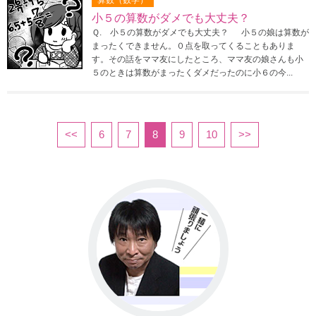
算数（数学）
小５の算数がダメでも大丈夫？
Ｑ. 小５の算数がダメでも大丈夫？ 小５の娘は算数が
まったくできません。０点を取ってくることもありま
す。その話をママ友にしたところ、ママ友の娘さんも小
５のときは算数がまったくダメだったのに小６の今...
<<
6
7
8
9
10
>>