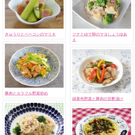
きゅうりとベーコンのマリネ
ツナとゆで卵のマヨしょうゆあ
え
豚肉とカラフル野菜炒め
緑黄色野菜と豚肉の甘酢漬け