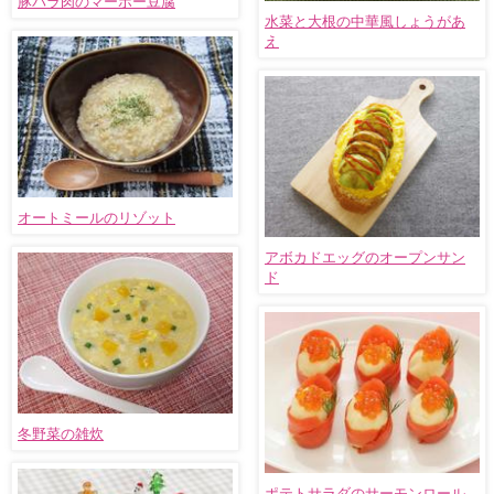
豚バラ肉のマーボー豆腐
水菜と大根の中華風しょうがあ
え
オートミールのリゾット
アボカドエッグのオープンサン
ド
冬野菜の雑炊
ポテトサラダのサーモンロール