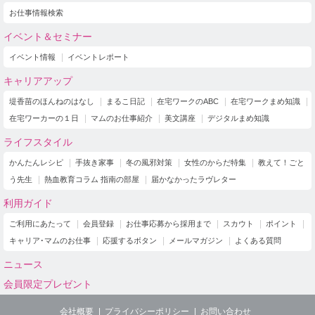
お仕事情報検索
イベント＆セミナー
イベント情報
イベントレポート
キャリアアップ
堤香苗のほんねのはなし
まるこ日記
在宅ワークのABC
在宅ワークまめ知識
在宅ワーカーの１日
マムのお仕事紹介
美文講座
デジタルまめ知識
ライフスタイル
かんたんレシピ
手抜き家事
冬の風邪対策
女性のからだ特集
教えて！ごと
う先生
熱血教育コラム 指南の部屋
届かなかったラヴレター
利用ガイド
ご利用にあたって
会員登録
お仕事応募から採用まで
スカウト
ポイント
キャリア･マムのお仕事
応援するボタン
メールマガジン
よくある質問
ニュース
会員限定プレゼント
会社概要
プライバシーポリシー
お問い合わせ