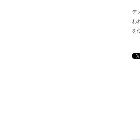
デ
わ
を