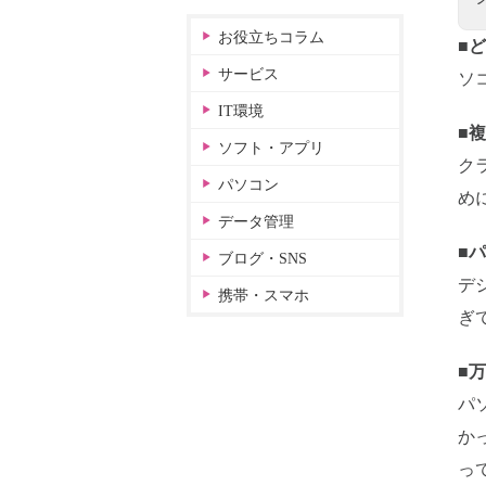
お役立ちコラム
■
サービス
ソ
IT環境
■
ソフト・アプリ
ク
パソコン
め
データ管理
■
ブログ・SNS
デ
携帯・スマホ
ぎ
■
パ
か
っ