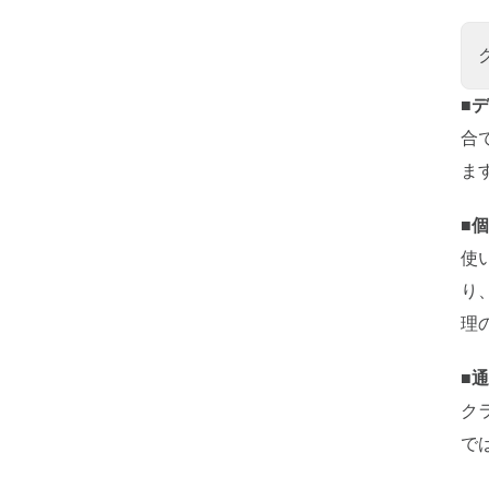
■
合
ま
■
使
り
理
■
ク
で