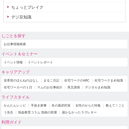
ちょっとブレイク
デジ豆知識
しごとを探す
お仕事情報検索
イベント＆セミナー
イベント情報
イベントレポート
キャリアアップ
堤香苗のほんねのはなし
まるこ日記
在宅ワークのABC
在宅ワークまめ知識
在宅ワーカーの１日
マムのお仕事紹介
美文講座
デジタルまめ知識
ライフスタイル
かんたんレシピ
手抜き家事
冬の風邪対策
女性のからだ特集
教えて！ごと
う先生
熱血教育コラム 指南の部屋
届かなかったラヴレター
利用ガイド