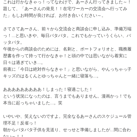
これは行かなきゃっ！ってなわけで、あーさん行ってきました～！
題して、「あーさんの発見！！在宅ワーカーの交流会へ行ってみ
た」もしお時間が良ければ、お付き合いください～。
さてさてあーさん、前々から交流会と商談会に申し込み、準備万端
っ！...と思いきや、毎日バタバタ。これでもかっていうくらい、バ
ッタバタ。
午後からの商談会のためには、名刺と、ポートフォリオと、職務履
歴書を作って持って行かなきゃ！と頭の中では思いながら着実に
日々は過ぎていき...。
前夜に「今日は絶対作らなきゃ！」と思いながら、やんっちゃっ子
キッズのはるくんとゆっちゃんと一緒に寝落ち...。
あああああああああ！しまった！寝過ごした！
という状況になったのは、言うまでもありません。漫画かっ！でも
本当に起っちゃいました...。笑
いやいや、笑えないのですよ。完全なるあーさんのスケジュール管
理不足！反省っ！
朝からバタバタ子供を見送り、せっせと準備しましたが...間に合わ
ない～！！